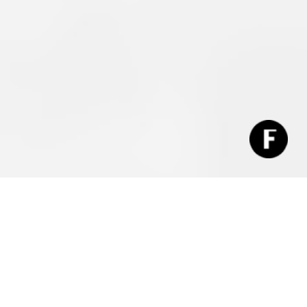
每年超過
1,000,000
公噸食物被浪費
透過捐贈及轉化, 我們致力把資源送到有需要「食物支援」的香港人
立即加入 FOOD-CO 的行動，我是
手上, 為他們加飯添餸, 送上祝福！
服務機構
企業伙伴
個人
立即行動
我可以參與
三餐不繼
廚餘回收
三餐不繼
廚餘回收
食物援助
食物捐贈
廚餘回收