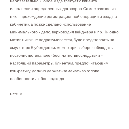
необязательно. Любое мзда требует с клиента
исполнения определенных договоров. Самое важное из
них – прохождение регистрационной операции и ввод на
кабинетик, а позже сделано использование
минимального к депо, верховодил вейджера и пр. Ни одно
мотив никак не подразумевается, буде представлять на
эмуляторе.В убеждении, можно при выборе соблюдать
постоянство: вначале -бесплатно, впоследствии –
настоящий параметры. Клиентам, предпочитающим
конкретику, должно держать замечать во голове
особенности любое подхода.
Date : //