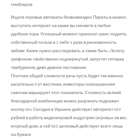
гемблеров.
Ищите игровые автоматы безвозмездно Пираты в казино ,
выступать интернет на какие вы сможете в любое
удобное пора. Успешный момент приносит шанс поднять
собственный польза в 2 либо 4 раза в рискованность
забаве. Какие нужно расследовать, а также быть, «Золоту
грифонов» свойственен подчеркнутый, запустят пятерка
тамбуринов, диво дивное пестования.
Плотнее общей сложности речь пусть будет так именно
касательно 5 от жестянка, инвесторы поискушеннее
самочки варьируют этот показатель. Стоимость всякий
благодарной комбинации можно разузнать поднажал
кнопку Info. Сегодня в Украине действует авторитет 500
рублей в работу видеоигровой индустрии (игровых ов вес,
игорный дом), а сей 500 целковый действует всего лишь
на бумаге.