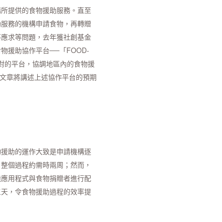
構所提供的食物援助服務。直至
助服務的機構申請食物，再轉贈
不應求等問題，去年獲社創基金
援助協作平台──「FOOD-
對的平台，協調地區內的食物援
篇文章將講述上述協作平台的預期
物援助的運作大致是申請機構逐
，整個過程約需時兩周；然而，
機應用程式與食物捐贈者進行配
三天，令食物援助過程的效率提