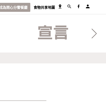
成為開心分饗餐廳
食物共享地圖
宣言