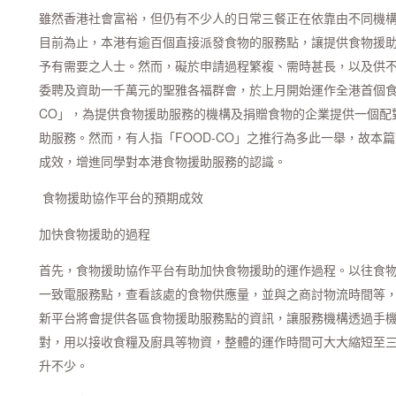
雖然香港社會富裕，但仍有不少人的日常三餐正在依靠由不同機
目前為止，本港有逾百個直接派發食物的服務點，讓提供食物援
予有需要之人士。然而，礙於申請過程繁複、需時甚長，以及供
委聘及資助一千萬元的聖雅各福群會，於上月開始運作全港首個食物
CO」，為提供食物援助服務的機構及捐贈食物的企業提供一個配
助服務。然而，有人指「FOOD-CO」之推行為多此一舉，故本
成效，增進同學對本港食物援助服務的認識。
食物援助協作平台的預期成效
加快食物援助的過程
首先，食物援助協作平台有助加快食物援助的運作過程。以往食
一致電服務點，查看該處的食物供應量，並與之商討物流時間等
新平台將會提供各區食物援助服務點的資訊，讓服務機構透過手
對，用以接收食糧及廚具等物資，整體的運作時間可大大縮短至
升不少。