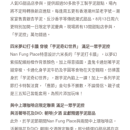
人氣IG甜品店參與，提供超過50多款手工製芋泥甜點，場內
將不定時轉換新店進駐，每逢周五更有香港潮州菜老字號－潮
家宴售賣銀杏芋泥、反沙香芋等傳統潮式甜品。8月13日周六
更特別加開一日限定芋泥慶典，現場將有13間甜點店參與，
「芋泥控」萬勿錯過。
四米夢幻打卡牆 穿梭「芋泥奇幻世界」 滿足一眾芋泥控
Nan Fung Place特意設計六米長的「芋泥打卡牆」，以夢幻
紫搭配繽紛橙作背景顏色，加上得意插圖，盞鬼卡通划著芋泥
撻穿梭、卡通化身芋泥牛奶及芋圓等食物在天空翱翔，仿彿置
身於「芋泥奇幻世界」，跟芋泥內餡上一課！加上一系列芋泥
節打卡特製法寶，「應節」金句多不勝數，不論情侶丶親子或
是三五知己皆能套用，為照片添加玩味！
與中上環咖啡店限定聯乘 滿足一眾芋泥控
與活著啡花及DIO: 朝啡|夕酒 呈獻精選芋泥甜品
此外，於芋泥節期間Nan Fung Place與兩間中上環咖啡店，
活著啡花及DIO: 朝啡|夕酒限定聯乘，部分精選IG甜品將在店