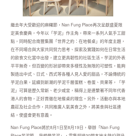
繼去年大受歡迎的麻糬節，Nan Fung Place再次呈獻盛夏限
定美食慶典，今年以「芋泥」作主角，帶來一系列人氣手工甜
點，同時配合南豐集團「世界之約：在地餐桌」的年度主題，
在不同場合與大家共同努力思考、探索及實踐如何在日常生活
的飲食文化當中出發，建立更具韌性的社區生活。芋泥的外表
平平無奇，但百變的形狀卻帶來多樣性及無限的可塑性，能夠
製造出中式、日式、西式等各種人見人愛的甜品，不論傳統的
芋泥白果，延續到新潮的芋泥千層蛋糕、卷蛋、貝果等，「芋
泥」可算是歷久常新、老少咸宜，稱得上是連繫著不同年代香
港人的食物，正好貫徹在地餐桌的理念。另外，活動亦與本地
農莊及社企合作，共同推廣人氣美食之外，將美食與社區連
結，使盛會更有意義。
Nan Fung Place將於8月1日至8月19日，舉辦「Nan Fung
Place芋泥節 – 我想學芋泥」，雲集超過30間本地大熱IG甜品