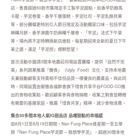
店，售賣超過50款市集限定手工製芋泥甜點，如香芋奶酪馬
卡龍、芋泥卷蛋、香芋千層蛋糕、芋泥吐司、芋泥乳酪貝果
等，部分攤檔更特別引入節日限定及活動獨家口味，包括芋泥
麻糬月餅、香芋淋醬牛奶麻糬千層卷、「芋泥」法式下午茶
等，場內將不定時轉換新店進駐，每星期迎來全新的夏日下午
茶之選，滿足「芋泥控」嚐鮮慾望！
是次活動亦邀請3間本地農莊同場設置攤檔，提供「自然不完
美」系列蔬果推廣「醜食」（Ugly Food）文化，支持本地農
夫兼鼓勵顧客支持賣相不佳但品質一樣優良的農產品。與此同
時，同場設置由聖雅各福群會旗下惜食共享平台FOOD-CO推
出的食物收集點，歡迎顧客參與食物捐贈，收集之剩食並轉贈
有需要的基層家庭，推廣「惜食共享」精神，減少食物浪費。
集合30多間本地人氣IG甜品店 品嚐甜點的幸福感
由8月1日至8月19日期間，Nan Fung Place逢星期一至五舉
辦「Nan Fung Place芋泥節 – 我想學芋泥」，超過30間本地