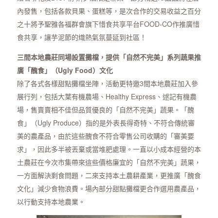
內發售，包括各款貝果、蛋糕等，是次合作的交易收益之百分
之十將予聖雅各福群會旗下惜食共享平台FOOD-CO作推廣惜
食共享，讓芋泥節的熾熱氣氛蔓延到社區！
三間本地農莊同場設置攤檔，提供「自然不完美」系列蔬果推
廣「醜食」（Ugly Food）文化
除了各式各樣甜點攤檔坐陣，活動更特邀3間本地農莊加入參
展行列，包括大葉有機農場、Healthy Express、逑記有機農
場，售賣賣相不佳但品質優良的「自然不完美」蔬果。「醜
食」（Ugly Produce）指的是外表長得奇特、不符合傳統審
美的農產品，由於這些醜食不符合零售公司收購的「審美要
求」，因此多半被丟棄或當堆肥處理。一直以小成本經營的本
土農莊在今次市集帶來這些價格廉宜的「自然不完美」蔬果，
一方面解決剩食問題，二來支持本土農耕產業，更推廣「醜食
文化」減少食物浪費。場內部分甜點攤檔更合作選用農產品，
以行動支持本地農業。