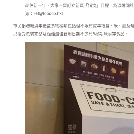
趁住新一年，大家一齊訂立新嘅「惜食」目標，為環境同社
源：FB@foodco.hk）
市民捐贈嘅賀年禮盒食物種類包括但不限於賀年禮盒、米、麵及
只接受包裝完整及距離最佳食用日期不少於8星期嘅耐存食品。