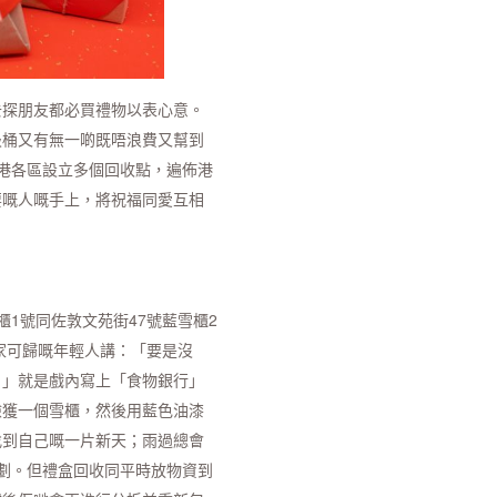
去探朋友都必買禮物以表心意。
圾桶又有無一啲既唔浪費又幫到
港各區設立多個回收點，遍佈港
要嘅人嘅手上，將祝福同愛互相
櫃1號同佐敦文苑街47號藍雪櫃2
家可歸嘅年輕人講：「要是沒
。」就是戲內寫上「食物銀行」
檢獲一個雪櫃，然後用藍色油漆
找到自己嘅一片新天；雨過總會
劃。但禮盒回收同平時放物資到