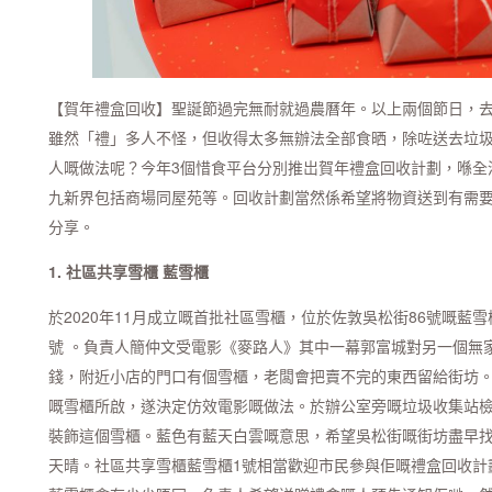
【賀年禮盒回收】聖誕節過完無耐就過農曆年。以上兩個節日，
雖然「禮」多人不怪，但收得太多無辦法全部食晒，除咗送去垃
人嘅做法呢？今年3個惜食平台分別推岀賀年禮盒回收計劃，喺全
九新界包括商場同屋苑等。回收計劃當然係希望將物資送到有需
分享。
1. 社區共享雪櫃 藍雪櫃
於2020年11月成立嘅首批社區雪櫃，位於佐敦吳松街86號嘅藍雪
號 。負責人簡仲文受電影《麥路人》其中一幕郭富城對另一個無
錢，附近小店的門口有個雪櫃，老闆會把賣不完的東西留給街坊
嘅雪櫃所啟，遂決定仿效電影嘅做法。於辦公室旁嘅垃圾收集站
裝飾這個雪櫃。藍色有藍天白雲嘅意思，希望吳松街嘅街坊盡早
天晴。社區共享雪櫃藍雪櫃1號相當歡迎市民參與佢嘅禮盒回收計