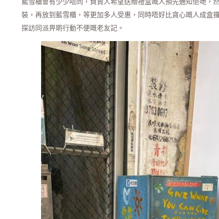
藍雪櫃會有少少唔同，負責人希望送贈禮盒嘅人預先通知佢哋，
裝，再放到藍雪櫃，等更加多人受惠，同時唔好比貪心嘅人成盒
探訪同派畀啲行動不便嘅老友記。