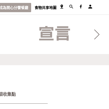
成為開心分饗餐廳
食物共享地圖
宣言
細收集點