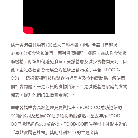
估計香港每日約有100萬人三餐不繼，但同時每日有超過
3,000 公噸食物被浪費。面對資源錯配，餐廳、商店及食物援
助機構，應該如何避免浪費，支援基層及減少食物開支呢。因
此，聖雅各福群會發展全方位網上食物援助平台「FOOD-
CO」，透過資訊科技聯繫食物捐贈者及食物援助點，解決兩
個社會問題，一是浪費的食物資源，二是減低基層家庭的食物
開支，提升他們的生活質素提升。
聖雅各福群會高級經理吳雯賢指出，FOOD-CO成功連結約
600間公司及超過270個食物援助服務點，至去年尾FOOD-
CO已處理超過500噸食物。FOOD-CO同時獲得由社聯主辦的
「卓越實踐在社福」獎勵計劃2019的主題金獎。