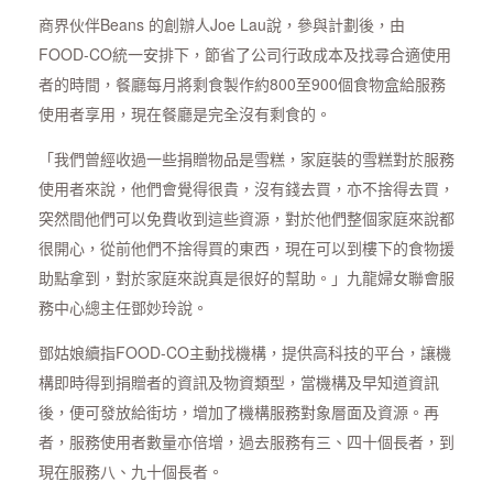
商界伙伴Beans 的創辦人Joe Lau說，參與計劃後，由
FOOD-CO統一安排下，節省了公司行政成本及找尋合適使用
者的時間，餐廳每月將剩食製作約800至900個食物盒給服務
使用者享用，現在餐廳是完全沒有剩食的。
「我們曾經收過一些捐贈物品是雪糕，家庭裝的雪糕對於服務
使用者來說，他們會覺得很貴，沒有錢去買，亦不捨得去買，
突然間他們可以免費收到這些資源，對於他們整個家庭來說都
很開心，從前他們不捨得買的東西，現在可以到樓下的食物援
助點拿到，對於家庭來說真是很好的幫助。」九龍婦女聯會服
務中心總主任鄧妙玲說。
鄧姑娘續指FOOD-CO主動找機構，提供高科技的平台，讓機
構即時得到捐贈者的資訊及物資類型，當機構及早知道資訊
後，便可發放給街坊，增加了機構服務對象層面及資源。再
者，服務使用者數量亦倍增，過去服務有三、四十個長者，到
現在服務八、九十個長者。