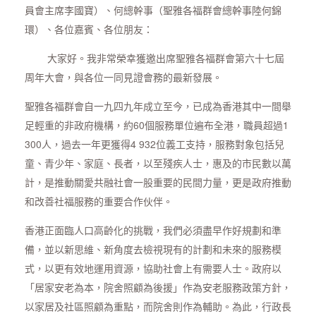
員會主席李國寶）、何總幹事（聖雅各福群會總幹事陸何錦
環）、各位嘉賓、各位朋友：
大家好。我非常榮幸獲邀出席聖雅各福群會第六十七屆
周年大會，與各位一同見證會務的最新發展。
聖雅各福群會自一九四九年成立至今，已成為香港其中一間舉
足輕重的非政府機構，約60個服務單位遍布全港，職員超過1
300人，過去一年更獲得4 932位義工支持，服務對象包括兒
童、青少年、家庭、長者，以至殘疾人士，惠及的市民數以萬
計，是推動關愛共融社會一股重要的民間力量，更是政府推動
和改善社福服務的重要合作伙伴。
香港正面臨人口高齡化的挑戰，我們必須盡早作好規劃和準
備，並以新思維、新角度去檢視現有的計劃和未來的服務模
式，以更有效地運用資源，協助社會上有需要人士。政府以
「居家安老為本，院舍照顧為後援」作為安老服務政策方針，
以家居及社區照顧為重點，而院舍則作為輔助。為此，行政長