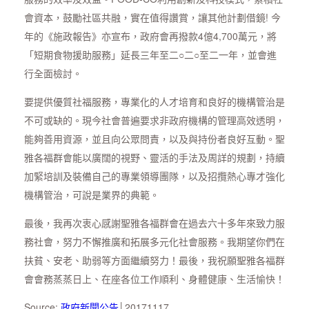
會資本，鼓勵社區共融，實在值得讚賞，讓其他計劃借鏡! 今
年的《施政報告》亦宣布，政府會再撥款4億4,700萬元，將
「短期食物援助服務」延長三年至二○二○至二一年，並會進
行全面檢討。
要提供優質社福服務，專業化的人才培育和良好的機構管治是
不可或缺的。現今社會普遍要求非政府機構的管理高效透明，
能夠善用資源，並且向公眾問責，以及與持份者良好互動。聖
雅各福群會能以廣闊的視野、靈活的手法及周詳的規劃，持續
加緊培訓及裝備自己的專業領導團隊，以及招攬熱心專才強化
機構管治，可說是業界的典範。
最後，我再次衷心感謝聖雅各福群會在過去六十多年來致力服
務社會，努力不懈推廣和拓展多元化社會服務。我期望你們在
扶貧、安老、助弱等方面繼續努力！最後，我祝願聖雅各福群
會會務蒸蒸日上、在座各位工作順利、身體健康、生活愉快！
Source:
政府新聞公告
│20171117