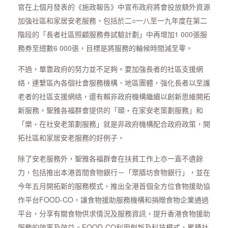
官在上個月發表的《施政報告》中宣布政府將會投放額外資源
加強社區和家居安老服務，包括於二○一八至一九年度在第二
階段的「長者社區照顧服務券試驗計劃」中再增加1 000張服
務券至總數6 000張，目標是將服務的輪候時間減至零。
不過，單靠政府的努力並不足夠。要加強長者的社區支援網
絡，連繫區內各個社會服務機構、地區團體，強化長者以至護
老者的社區支援網絡，還有賴非政府機構繼續以創新思維開拓
新服務。聖雅各福群會提供的「頤・在家安老策劃服務」和
「樂・在社安老策劃服務」就是非政府機構配合政府政策，開
拓社區和家居安老服務的好例子。
除了安老服務外，聖雅各福群會在扶貧工作上亦一直不遺餘
力，包括推出本港首間食物銀行－「眾膳坊食物銀行」，並在
今年五月開拓新的服務模式，推出全港首個全方位食物援助協
作平台FOOD-CO，讓食物援助服務機構和捐贈食物企業通過
平台，分享有關食物供求情況及服務資訊，提升香港食物援助
服務的效率及效益。FOOD-CO利用創新及科技模式，累積社