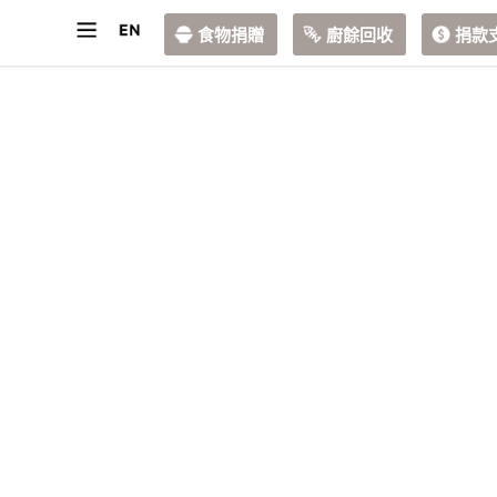
食物捐贈
廚餘回收
捐款