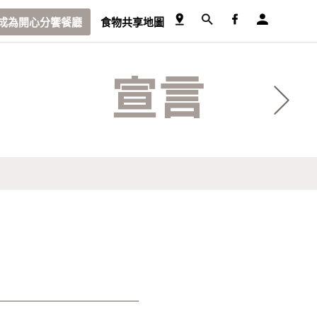
成為開心分饗餐廳
食物共享地圖
宣言