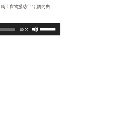
 網上食物援助平台(訪問由
Use
00:00
Up/Down
Arrow
keys
to
increase
or
decrease
volume.