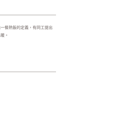
論一餐熱飯的定義，有同工提出
温暖。